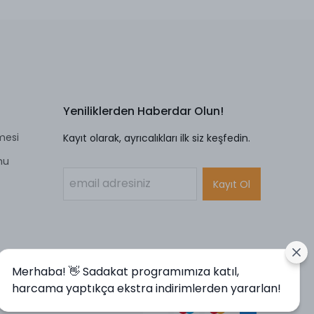
Yeniliklerden Haberdar Olun!
mesi
Kayıt olarak, ayrıcalıkları ilk siz keşfedin.
mu
Kayıt Ol
Merhaba! 👋 Sadakat programımıza katıl,
harcama yaptıkça ekstra indirimlerden yararlan!