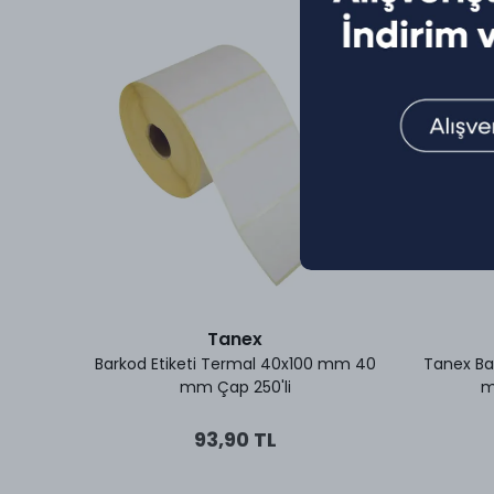
Tanex
 Termal
Barkod Etiketi Termal 40x100 mm 40
Tanex Bar
mm Çap 250'li
m
93,90 TL