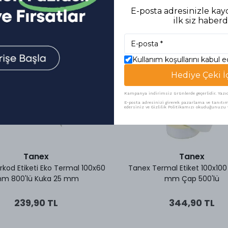
E-posta adresinizle kayd
ilk siz haberd
Kullanım koşullarını kabul 
Hediye Çeki İ
Kampanya indirimsiz ürünlerde geçerlidir. Yazıcı 
E-posta adresinizi girerek pazarlama ve tanıtım 
edersiniz ve Gizlilik Politikamızı okuduğunuzu v
Tanex
Tanex
kod Etiketi Eko Termal 100x60
Tanex Termal Etiket 100x1
m 800'lü Kuka 25 mm
mm Çap 500'lü
239,90 TL
344,90 TL