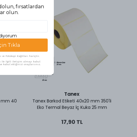
olun, fırsatlardan
ar olun.
ediyorum
çin Tıkla
ve Fotokopi Kağıtları hariçtir.
ile ilgili iletişim almayı kabul
e kabul ettiğinizi onaylarsınız.
Tanex
00 mm 40
Tanex Barkod Etiketi 40x20 mm 350'li
Keskin
Eko Termal Beyaz İç Kuka 25 mm
17,90 TL