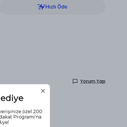
Yorum Yap
Hediye
verişinize özel 200
adakat Programı'na
diye!