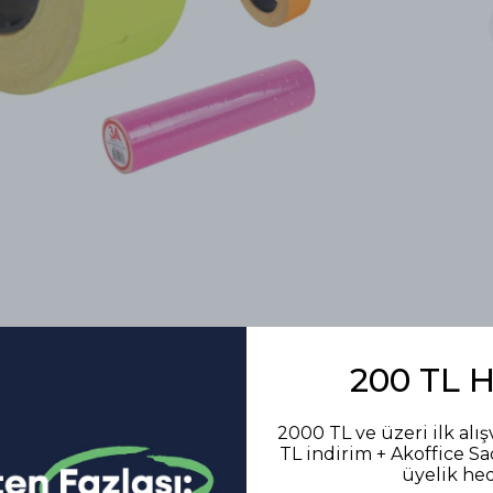
200 TL 
2000 TL ve üzeri ilk alış
TL indirim + Akoffice S
Benzer Ürünler
üyelik he