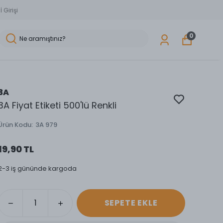
 Girişi
0
3A
3A Fiyat Etiketi 500'lü Renkli
Ürün Kodu
:
3A 979
19,90 TL
2-3 iş gününde kargoda
SEPETE EKLE