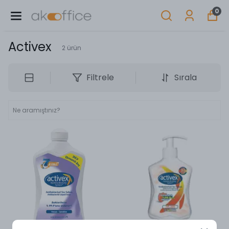
0
Activex
2
ürün
Filtrele
Sırala