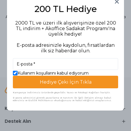
Activex
Activex
200 TL Hediye
Activex Sıvı Sabun
Activex Sıvı Sabun
Antibakteriyel Hassas Koruma
Antibakteriyel Hassas Koruma
1.5 lt
Pompalı 500 ml
2000 TL ve üzeri ilk alışverişinize özel 200
TL indirim + Akoffice Sadakat Programı'na
454,90 TL
249,90 TL
üyelik hediye!
E-posta adresinizle kaydolun, fırsatlardan
ilk siz haberdar olun.
1
Kullanım koşullarını kabul ediyorum
Hediye Çeki İçin Tıkla
Kampanya indirimsiz ürünlerde geçerlidir. Yazıcı ve Fotokopi Kağıtları hariçtir.
E-posta adresinizi girerek pazarlama ve tanıtım ile ilgili iletişim almayı kabul
edersiniz ve Gizlilik Politikamızı okuduğunuzu ve kabul ettiğinizi onaylarsınız.
Keşfedin
Destek Alın