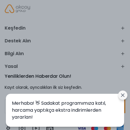
Keşfedin
Destek Alın
Bilgi Alın
Yasal
Yeniliklerden Haberdar Olun!
Kayıt olarak, ayrıcalıkları ilk siz keşfedin.
Merhaba! 👋 Sadakat programımıza katıl,
Kayıt Ol
harcama yaptıkça ekstra indirimlerden
yararlan!