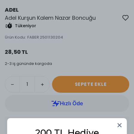
ADEL
Adel Kurşun Kalem Nazar Boncuğu
Tükeniyor
Ürün Kodu
:
FABER 2501130204
28,50 TL
2-3 iş gününde kargoda
SEPETE EKLE
Ürün Açıklaması
200 TL Hediye
KURŞUN KALEM NAZAR BONCUĞU