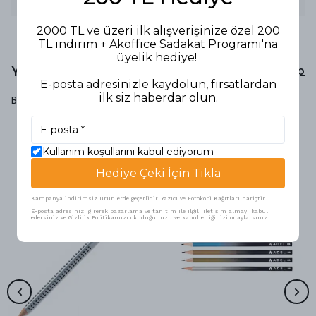
2000 TL ve üzeri ilk alışverişinize özel 200
TL indirim + Akoffice Sadakat Programı'na
üyelik hediye!
Yorumlar
Yorum Yap
E-posta adresinizle kaydolun, fırsatlardan
ilk siz haberdar olun.
Bu ürün için henüz yorum yapılmamış.
Kullanım koşullarını kabul ediyorum
Benzer Ürünler
Hediye Çeki İçin Tıkla
Kampanya indirimsiz ürünlerde geçerlidir. Yazıcı ve Fotokopi Kağıtları hariçtir.
E-posta adresinizi girerek pazarlama ve tanıtım ile ilgili iletişim almayı kabul
edersiniz ve Gizlilik Politikamızı okuduğunuzu ve kabul ettiğinizi onaylarsınız.