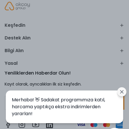
Keşfedin
Destek Alın
Bilgi Alın
Yasal
Yeniliklerden Haberdar Olun!
Kayıt olarak, ayrıcalıkları ilk siz keşfedin.
Merhaba! 👋 Sadakat programımıza katıl,
Kayıt Ol
harcama yaptıkça ekstra indirimlerden
yararlan!