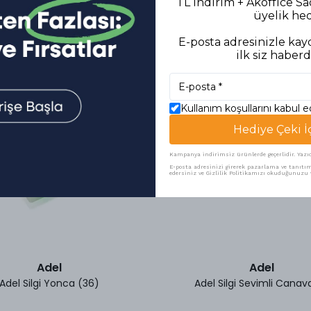
TL indirim + Akoffice S
üyelik he
Benzer Ürünler
E-posta adresinizle kayd
ilk siz haberd
Kullanım koşullarını kabul 
Hediye Çeki İ
Kampanya indirimsiz ürünlerde geçerlidir. Yazıcı 
E-posta adresinizi girerek pazarlama ve tanıtım 
edersiniz ve Gizlilik Politikamızı okuduğunuzu v
Adel
Adel
Adel Silgi Yonca (36)
Adel Silgi Sevimli Canava