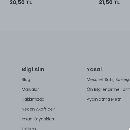
20,50 TL
21,50 TL
Bilgi Alın
Yasal
Blog
Mesafeli Satış Sözleş
Markalar
Ön Bilgilendirme For
Hakkımızda
Aydınlatma Metni
Neden Akoffice?
İnsan Kaynakları
İletişim