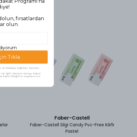
adakat Programı'na
diye!
olun, fırsatlardan
ar olun.
ediyorum
çin Tıkla
ve Fotokopi Kağıtları hariçtir.
ile ilgili iletişim almayı kabul
e kabul ettiğinizi onaylarsınız.
Faber-Castell
rlar
Faber-Castell Silgi Candy Pvc-Free Kılıflı
Pastel