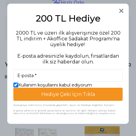
200 TL Hediye
Ürün Açıklaması
2000 TL ve üzeri ilk alışverişinize özel 200
SULUBOYA DEFTERİ 25X25 300GR 10LU YUVARLAK
TL indirim + Akoffice Sadakat Programı'na
üyelik hediye!
E-posta adresinizle kaydolun, fırsatlardan
ilk siz haberdar olun.
Yorumlar
Yorum Yap
Bu ürün için henüz yorum yapılmamış.
Kullanım koşullarını kabul ediyorum
Hediye Çeki İçin Tıkla
Benzer Ürünler
Kampanya indirimsiz ürünlerde geçerlidir. Yazıcı ve Fotokopi Kağıtları hariçtir.
E-posta adresinizi girerek pazarlama ve tanıtım ile ilgili iletişim almayı kabul
edersiniz ve Gizlilik Politikamızı okuduğunuzu ve kabul ettiğinizi onaylarsınız.