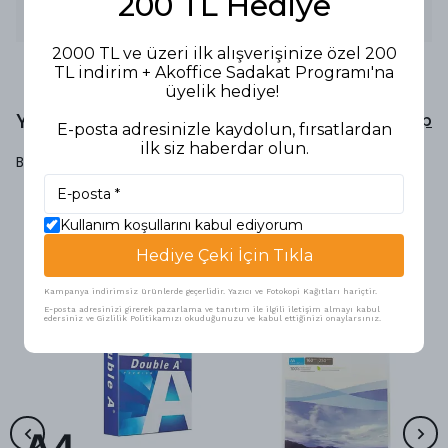
200 TL Hediye
FOTOKOPİ KAĞIDI A4 80 GR
2000 TL ve üzeri ilk alışverişinize özel 200
TL indirim + Akoffice Sadakat Programı'na
üyelik hediye!
Yorumlar
Yorum Yap
E-posta adresinizle kaydolun, fırsatlardan
ilk siz haberdar olun.
Bu ürün için henüz yorum yapılmamış.
Kullanım koşullarını kabul ediyorum
Benzer Ürünler
Hediye Çeki İçin Tıkla
Kampanya indirimsiz ürünlerde geçerlidir. Yazıcı ve Fotokopi Kağıtları hariçtir.
E-posta adresinizi girerek pazarlama ve tanıtım ile ilgili iletişim almayı kabul
edersiniz ve Gizlilik Politikamızı okuduğunuzu ve kabul ettiğinizi onaylarsınız.