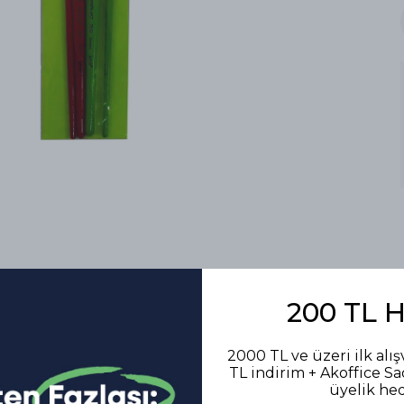
200 TL 
2000 TL ve üzeri ilk alış
TL indirim + Akoffice S
Benzer Ürünler
üyelik he