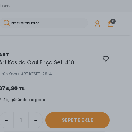
 Girişi
0
ART
Art Kosida Okul Fırça Seti 4'lü
Ürün Kodu
:
ART KFSET-79-4
674,90 TL
2-3 iş gününde kargoda
SEPETE EKLE