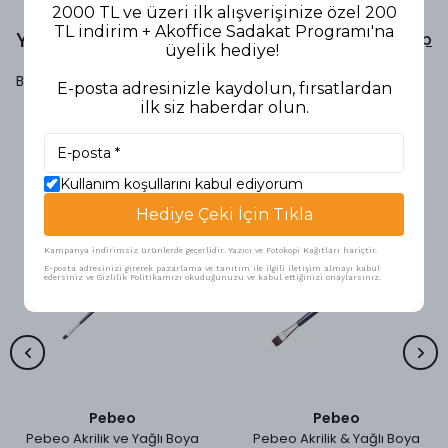
2000 TL ve üzeri ilk alışverişinize özel 200
TL indirim + Akoffice Sadakat Programı'na
Yorumlar
Yorum Yap
üyelik hediye!
Bu ürün için henüz yorum yapılmamış.
E-posta adresinizle kaydolun, fırsatlardan
ilk siz haberdar olun.
Benzer Ürünler
Kullanım koşullarını kabul ediyorum
Hediye Çeki İçin Tıkla
Kampanya indirimsiz ürünlerde geçerlidir. Yazıcı ve Fotokopi Kağıtları hariçtir.
E-posta adresinizi girerek pazarlama ve tanıtım ile ilgili iletişim almayı kabul
edersiniz ve Gizlilik Politikamızı okuduğunuzu ve kabul ettiğinizi onaylarsınız.
Pebeo
Pebeo
Pebeo Akrilik ve Yağlı Boya
Pebeo Akrilik & Yağlı Boya