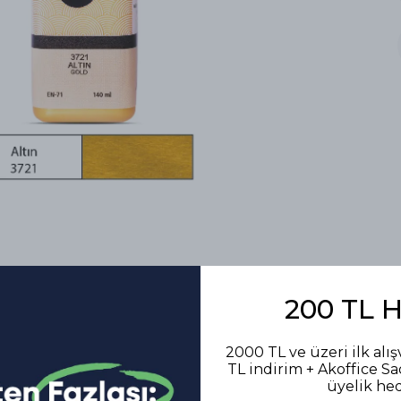
200 TL 
2000 TL ve üzeri ilk alış
TL indirim + Akoffice S
Benzer Ürünler
üyelik he