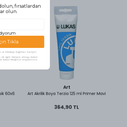
olun, fırsatlardan
ar olun.
ediyorum
çin Tıkla
ve Fotokopi Kağıtları hariçtir.
ile ilgili iletişim almayı kabul
e kabul ettiğinizi onaylarsınız.
Art
asik 60x6
Art Akrilik Boya Terzia 125 ml Primer Mavi
Ar
364,90 TL