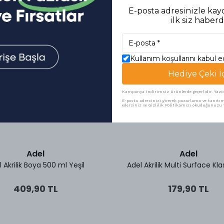
E-posta adresinizle kayd
ilk siz haberd
Kullanım koşullarını kabul 
Hediye Çeki İ
Kampanya indirimsiz ürünlerde geçerlidir. Yazıcı 
E-posta adresinizi girerek pazarlama ve tanıtım 
edersiniz ve Gizlilik Politikamızı okuduğunuzu v
Adel
Adel
 Akrilik Boya 500 ml Yeşil
Adel Akrilik Multi Surface Kl
409,90 TL
179,90 TL