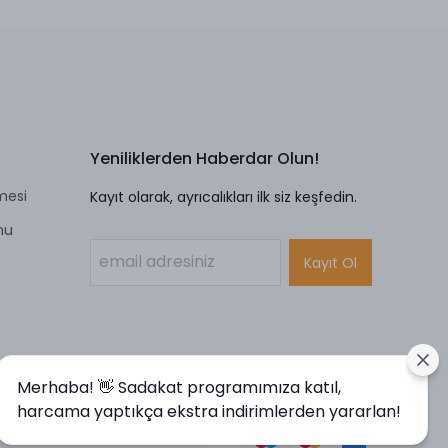
Yeniliklerden Haberdar Olun!
mesi
Kayıt olarak, ayrıcalıkları ilk siz keşfedin.
mu
Kayıt Ol
Merhaba! 👋 Sadakat programımıza katıl,
harcama yaptıkça ekstra indirimlerden yararlan!