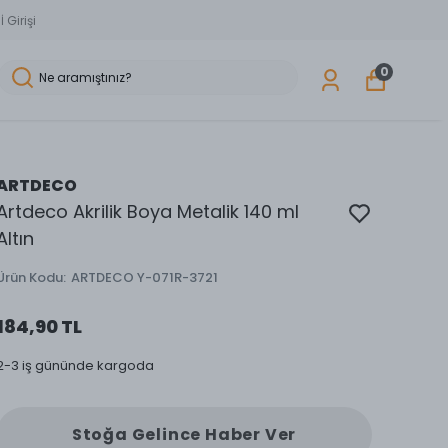
 Girişi
0
ARTDECO
Artdeco Akrilik Boya Metalik 140 ml
Altın
Ürün Kodu
:
ARTDECO Y-071R-3721
184,90 TL
2-3 iş gününde kargoda
Stoğa Gelince Haber Ver