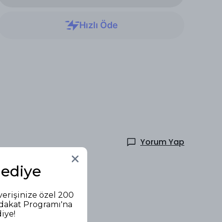
Yorum Yap
Hediye
verişinize özel 200
adakat Programı'na
diye!