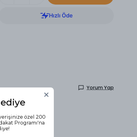
Yorum Yap
Hediye
verişinize özel 200
adakat Programı'na
diye!