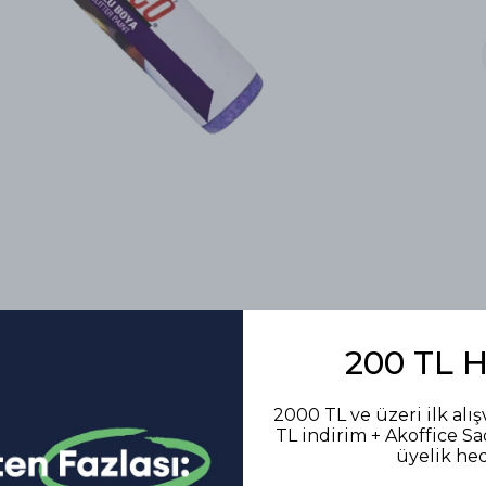
200 TL 
2000 TL ve üzeri ilk alış
TL indirim + Akoffice S
Benzer Ürünler
üyelik he