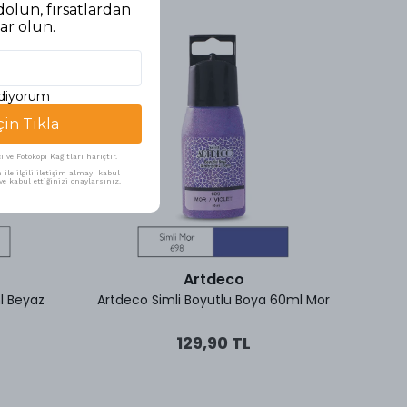
olun, fırsatlardan
ar olun.
ediyorum
çin Tıkla
ve Fotokopi Kağıtları hariçtir.
ile ilgili iletişim almayı kabul
e kabul ettiğinizi onaylarsınız.
Artdeco
l Beyaz
Artdeco Simli Boyutlu Boya 60ml Mor
Artd
129,90 TL