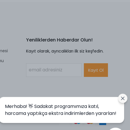
Yeniliklerden Haberdar Olun!
mesi
Kayıt olarak, ayrıcalıkları ilk siz keşfedin.
mu
Kayıt Ol
Merhaba! 👋 Sadakat programımıza katıl,
harcama yaptıkça ekstra indirimlerden yararlan!