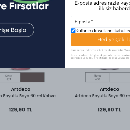
E-posta adresinizle kayd
ilk siz haberd
Kullanım koşullarını kabul 
Hediye Çeki İ
Kampanya indirimsiz ürünlerde geçerlidir. Yazıcı 
E-posta adresinizi girerek pazarlama ve tanıtım 
edersiniz ve Gizlilik Politikamızı okuduğunuzu v
Artdeco
Artdeco
o Boyutlu Boya 60 ml Kahve
Artdeco Boyutlu Boya 60 m
129,90 TL
129,90 TL