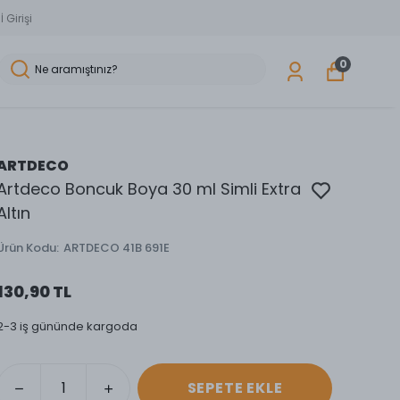
 Girişi
0
ARTDECO
Artdeco Boncuk Boya 30 ml Simli Extra
Altın
Ürün Kodu
:
ARTDECO 41B 691E
130,90 TL
2-3 iş gününde kargoda
SEPETE EKLE