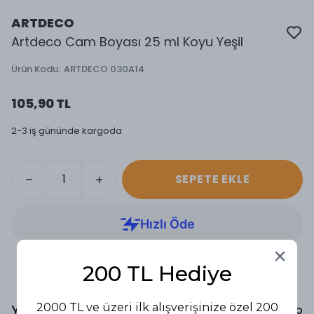
ARTDECO
Artdeco Cam Boyası 25 ml Koyu Yeşil
Ürün Kodu
:
ARTDECO 030A14
105,90 TL
2-3 iş gününde kargoda
SEPETE EKLE
200 TL Hediye
2000 TL ve üzeri ilk alışverişinize özel 200
Yorumlar
Yorum Yap