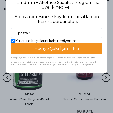
TL indirim + Akoffice Sadakat Programı'na
üyelik hediye!
Bu ürün için henüz yorum yapılmamış.
E-posta adresinizle kaydolun, fırsatlardan
ilk siz haberdar olun.
Benzer Ürünler
Kullanım koşullarını kabul ediyorum
Hediye Çeki İçin Tıkla
Kampanya indirimsiz ürünlerde geçerlidir. Yazıcı ve Fotokopi Kağıtları hariçtir.
E-posta adresinizi girerek pazarlama ve tanıtım ile ilgili iletişim almayı kabul
edersiniz ve Gizlilik Politikamızı okuduğunuzu ve kabul ettiğinizi onaylarsınız.
Pebeo
Südor
Pebeo Cam Boyası 45 ml
Südor Cam Boyası Pembe
Black
60,90 TL