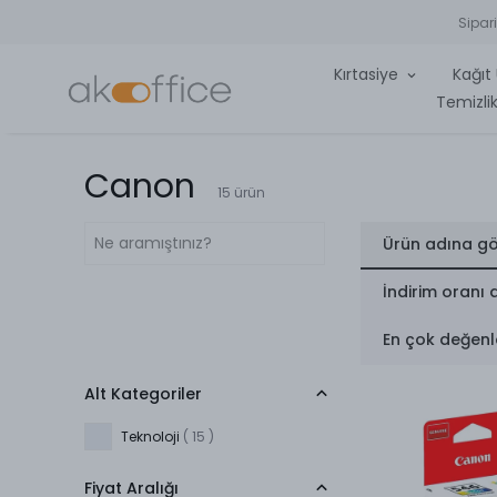
Sipar
Kırtasiye
Kağıt 
Temizlik
Canon
15
ürün
Ürün adına gö
İndirim oranı 
En çok değenl
Alt Kategoriler
Teknoloji
(
15
)
Fiyat Aralığı