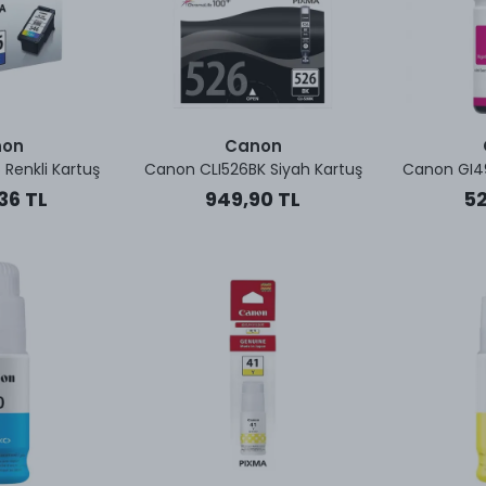
non
Canon
Renkli Kartuş
Canon CLI526BK Siyah Kartuş
Canon GI49
36 TL
949,90 TL
52