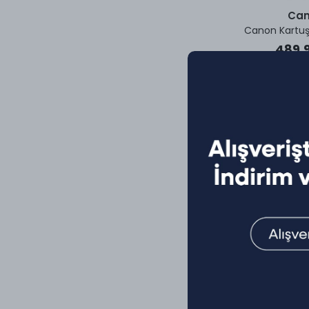
Ca
Canon Kartuş
489,9
Ca
Canon Laser To
3000 
4.592,