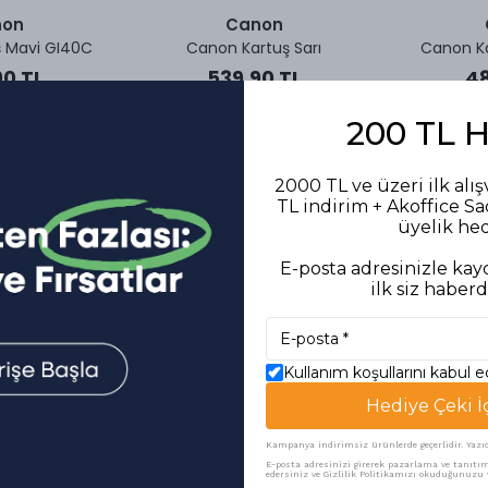
non
Canon
 Mavi GI40C
Canon Kartuş Sarı
Canon Ka
0 TL
539,90 TL
48
200 TL 
2000 TL ve üzeri ilk alış
TL indirim + Akoffice S
üyelik he
E-posta adresinizle kayd
ilk siz haberd
Kullanım koşullarını kabul 
non
Canon
Hediye Çeki İ
ner LBP 2900-
Canon Laser Toner LBP 6300-
Canon Laser
İçin
6650 İçin
226
Kampanya indirimsiz ürünlerde geçerlidir. Yazıcı 
45 TL
5.582,86 TL
5.6
E-posta adresinizi girerek pazarlama ve tanıtım 
edersiniz ve Gizlilik Politikamızı okuduğunuzu v