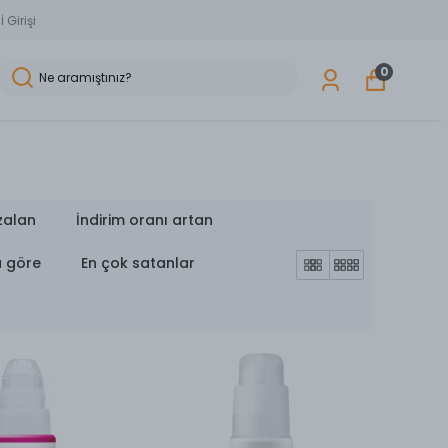
 Girişi
0
zalan
İndirim oranı artan
a göre
En çok satanlar