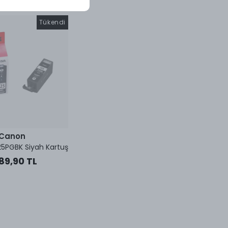
Tükendi
Canon
5PGBK Siyah Kartuş
089,90 TL