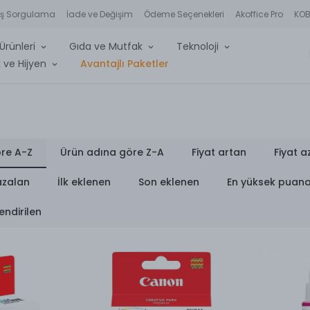
iş Sorgulama
İade ve Değişim
Ödeme Seçenekleri
Akoffice Pro
KOBİ
Ürünleri
Gıda ve Mutfak
Teknoloji
 ve Hijyen
Avantajlı Paketler
re A-Z
Ürün adına göre Z-A
Fiyat artan
Fiyat a
azalan
İlk eklenen
Son eklenen
En yüksek puan
endirilen