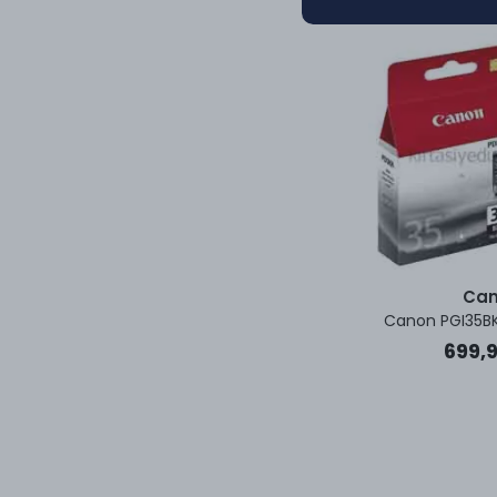
Ca
Canon PGI35BK
699,9