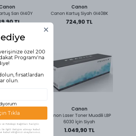
Canon
Canon
rtuş Sarı GI40Y
Canon Kartuş Siyah GI40BK
9,90 TL
724,90 TL
Hediye
verişinize özel 200
adakat Programı'na
diye!
olun, fırsatlardan
ar olun.
ediyorum
Canon
Canon
çin Tıkla
 Toner MF-211-216-
Canon Laser Toner Muadili LBP
 İçin Siyah
6030 İçin Siyah
ve Fotokopi Kağıtları hariçtir.
06,38 TL
1.049,90 TL
ile ilgili iletişim almayı kabul
e kabul ettiğinizi onaylarsınız.