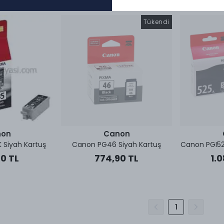
Tükendi
non
Canon
 Siyah Kartuş
Canon PG46 Siyah Kartuş
Canon PGI52
0 TL
774,90 TL
1.
1