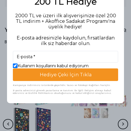
200 TL Hediye
2000 TL ve üzeri ilk alışverişinize özel 200
TL indirim + Akoffice Sadakat Programı'na
üyelik hediye!
Yorumlar
Yorum Yap
E-posta adresinizle kaydolun, fırsatlardan
Bu ürün için henüz yorum yapılmamış.
ilk siz haberdar olun.
Kullanım koşullarını kabul ediyorum
Benzer Ürünler
Hediye Çeki İçin Tıkla
Kampanya indirimsiz ürünlerde geçerlidir. Yazıcı ve Fotokopi Kağıtları hariçtir.
E-posta adresinizi girerek pazarlama ve tanıtım ile ilgili iletişim almayı kabul
edersiniz ve Gizlilik Politikamızı okuduğunuzu ve kabul ettiğinizi onaylarsınız.