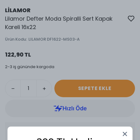
LİLAMOR
Lilamor Defter Moda Spiralli Sert Kapak
Kareli 16x22
Ürün Kodu
:
LILAMOR DF1622-MS03-A
122,90 TL
2-3 iş gününde kargoda
SEPETE EKLE
Ürün Açıklaması
DEFTER MODA SPR.S.KPK. KARELİ 16x22