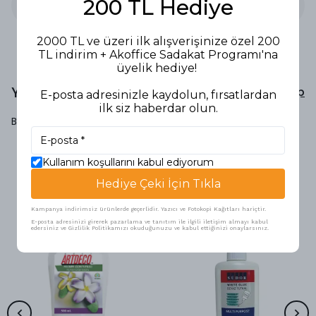
200 TL Hediye
2000 TL ve üzeri ilk alışverişinize özel 200
TL indirim + Akoffice Sadakat Programı'na
üyelik hediye!
Yorumlar
Yorum Yap
E-posta adresinizle kaydolun, fırsatlardan
ilk siz haberdar olun.
Bu ürün için henüz yorum yapılmamış.
Kullanım koşullarını kabul ediyorum
Benzer Ürünler
Hediye Çeki İçin Tıkla
Kampanya indirimsiz ürünlerde geçerlidir. Yazıcı ve Fotokopi Kağıtları hariçtir.
E-posta adresinizi girerek pazarlama ve tanıtım ile ilgili iletişim almayı kabul
edersiniz ve Gizlilik Politikamızı okuduğunuzu ve kabul ettiğinizi onaylarsınız.