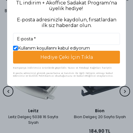
TL indirim + Akoffice Sadakat Programı'na
üyelik hediye!
Bu ürün için henüz yorum yapılmamış.
E-posta adresinizle kaydolun, fırsatlardan
ilk siz haberdar olun.
Benzer Ürünler
Kullanım koşullarını kabul ediyorum
Hediye Çeki İçin Tıkla
Kampanya indirimsiz ürünlerde geçerlidir. Yazıcı ve Fotokopi Kağıtları hariçtir.
E-posta adresinizi girerek pazarlama ve tanıtım ile ilgili iletişim almayı kabul
edersiniz ve Gizlilik Politikamızı okuduğunuzu ve kabul ettiğinizi onaylarsınız.
Leitz
Bion
Leitz Delgeç 5038 16 Sayfa
Bion Delgeç 20 Sayfa Siyah
Siyah
184,90 TL