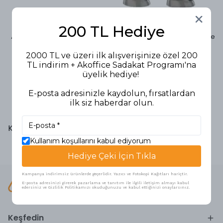
Arçelik
Korkmaz
200 TL Hediye
Arçelik Türk Kahvesi Makinesi
Korkmaz Smart Elektrikli Cezve
Telve 2'li
Kahve Makinesi
2000 TL ve üzeri ilk alışverişinize özel 200
16.200,00 TL
3.654,00 TL
TL indirim + Akoffice Sadakat Programı'na
üyelik hediye!
E-posta adresinizle kaydolun, fırsatlardan
ilk siz haberdar olun.
1
Kahve Makinesi
Kullanım koşullarını kabul ediyorum
Hediye Çeki İçin Tıkla
Kampanya indirimsiz ürünlerde geçerlidir. Yazıcı ve Fotokopi Kağıtları hariçtir.
E-posta adresinizi girerek pazarlama ve tanıtım ile ilgili iletişim almayı kabul
edersiniz ve Gizlilik Politikamızı okuduğunuzu ve kabul ettiğinizi onaylarsınız.
Keşfedin