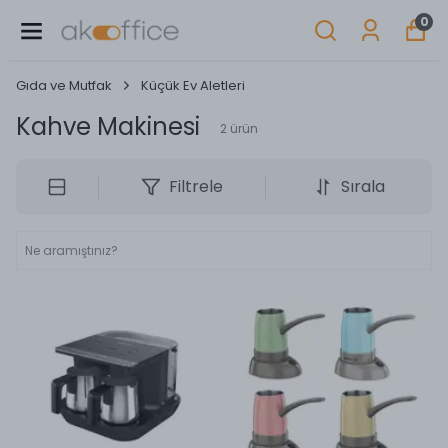
0
Gıda ve Mutfak
Küçük Ev Aletleri
Kahve Makinesi
2
ürün
Filtrele
Sırala