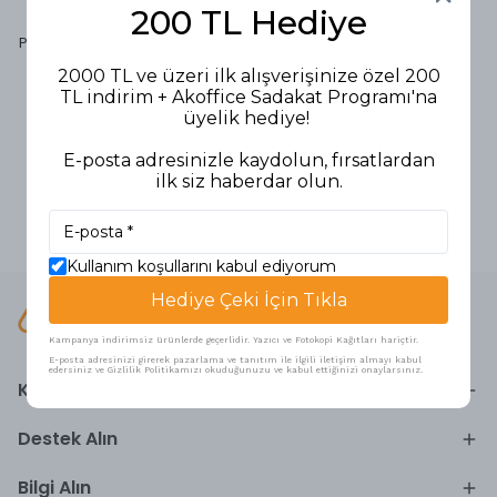
200 TL Hediye
Hasbro
Play-Doh Oyun Hamuru 448 gr
4'lü 5517
2000 TL ve üzeri ilk alışverişinize özel 200
144,90 TL
TL indirim + Akoffice Sadakat Programı'na
üyelik hediye!
E-posta adresinizle kaydolun, fırsatlardan
ilk siz haberdar olun.
1
Kullanım koşullarını kabul ediyorum
Hediye Çeki İçin Tıkla
Kampanya indirimsiz ürünlerde geçerlidir. Yazıcı ve Fotokopi Kağıtları hariçtir.
E-posta adresinizi girerek pazarlama ve tanıtım ile ilgili iletişim almayı kabul
edersiniz ve Gizlilik Politikamızı okuduğunuzu ve kabul ettiğinizi onaylarsınız.
Keşfedin
Destek Alın
Bilgi Alın