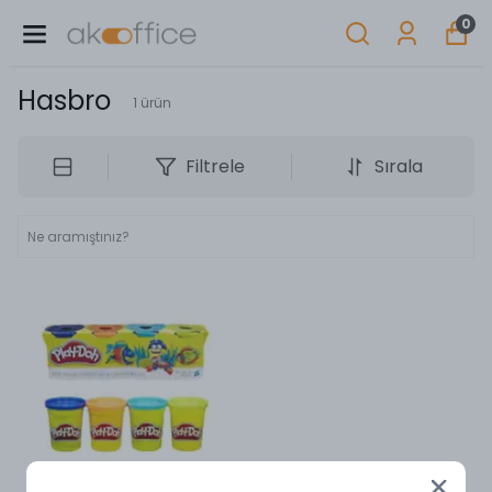
0
Hasbro
1
ürün
Filtrele
Sırala