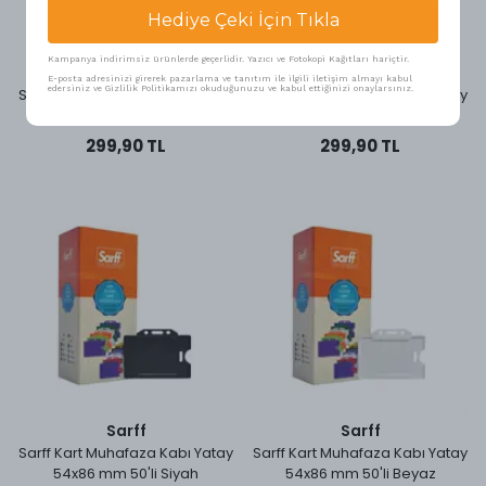
Hediye Çeki İçin Tıkla
Kampanya indirimsiz ürünlerde geçerlidir. Yazıcı ve Fotokopi Kağıtları hariçtir.
Sarff
Sarff
E-posta adresinizi girerek pazarlama ve tanıtım ile ilgili iletişim almayı kabul
edersiniz ve Gizlilik Politikamızı okuduğunuzu ve kabul ettiğinizi onaylarsınız.
Sarff Kart Muhafaza Kabı Yatay
Sarff Kart Muhafaza Kabı Yatay
54x86 mm 50'li Kırmızı
54x86 mm 50'li Mavi
299,90 TL
299,90 TL
Sarff
Sarff
Sarff Kart Muhafaza Kabı Yatay
Sarff Kart Muhafaza Kabı Yatay
54x86 mm 50'li Siyah
54x86 mm 50'li Beyaz