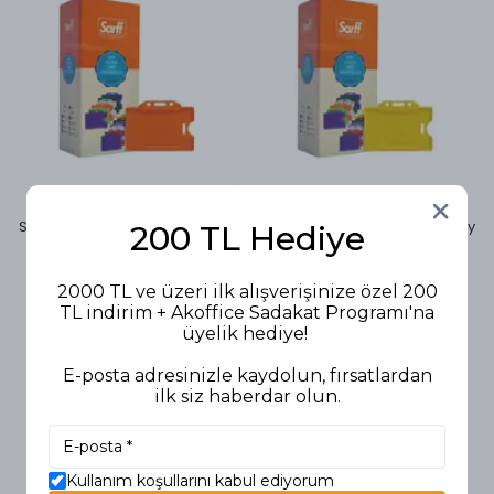
Sarff
Sarff
Sarff Kart Muhafaza Kabı Yatay
Sarff Kart Muhafaza Kabı Yatay
200 TL Hediye
54x86 mm 50'li Turuncu
54x86 mm 50'li Sarı
299,90 TL
299,90 TL
2000 TL ve üzeri ilk alışverişinize özel 200
TL indirim + Akoffice Sadakat Programı'na
üyelik hediye!
E-posta adresinizle kaydolun, fırsatlardan
ilk siz haberdar olun.
Kullanım koşullarını kabul ediyorum