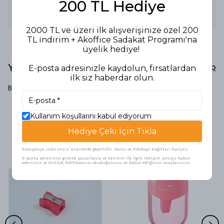
Açabilmektedir
200 TL Hediye
Arının Antenlerini Deliklere Sokarak Farklı Kalemlerdeki
Boyutlara Uygun Hale Getirebilirsiniz
2000 TL ve üzeri ilk alışverişinize özel 200
TL indirim + Akoffice Sadakat Programı'na
üyelik hediye!
Yorumlar
Yorum Yap
E-posta adresinizle kaydolun, fırsatlardan
ilk siz haberdar olun.
Bu ürün için henüz yorum yapılmamış.
Kullanım koşullarını kabul ediyorum
Benzer Ürünler
Hediye Çeki İçin Tıkla
Kampanya indirimsiz ürünlerde geçerlidir. Yazıcı ve Fotokopi Kağıtları hariçtir.
E-posta adresinizi girerek pazarlama ve tanıtım ile ilgili iletişim almayı kabul
edersiniz ve Gizlilik Politikamızı okuduğunuzu ve kabul ettiğinizi onaylarsınız.