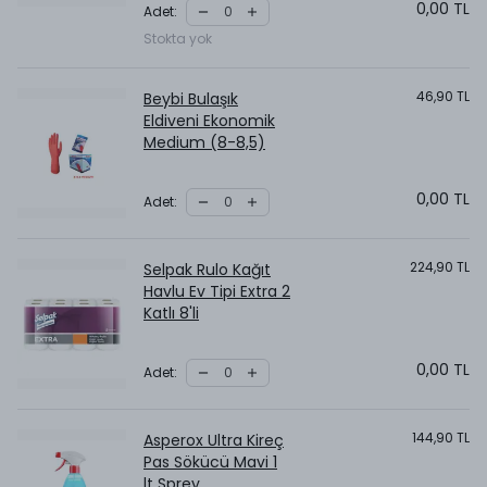
0,00 TL
Adet
:
Stokta yok
46,90 TL
Beybi Bulaşık
Eldiveni Ekonomik
Medium (8-8,5)
0,00 TL
Adet
:
224,90 TL
Selpak Rulo Kağıt
Havlu Ev Tipi Extra 2
Katlı 8'li
0,00 TL
Adet
:
144,90 TL
Asperox Ultra Kireç
Pas Sökücü Mavi 1
lt Sprey