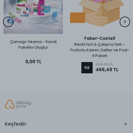
Faber-Castell
Çamaşır Yıkama - Kendi
Renkli Not & Çalışma Seti –
Paketini Oluştur
Fosforlu Kalem, Defter ve Post-
it Paketi
0,00 TL
466,60 TL
%
0
466,49 TL
Keşfedin