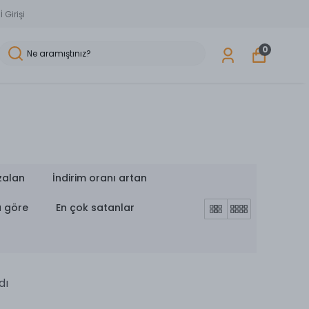
 Girişi
0
zalan
İndirim oranı artan
a göre
En çok satanlar
dı