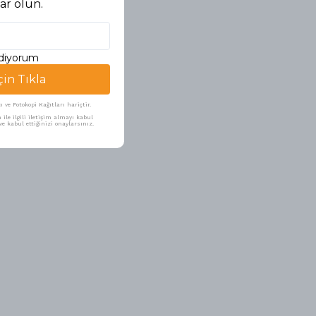
ar olun.
ediyorum
çin Tıkla
ve Fotokopi Kağıtları hariçtir.
ile ilgili iletişim almayı kabul
e kabul ettiğinizi onaylarsınız.