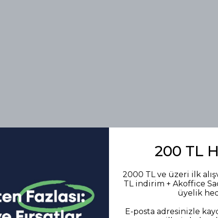
200 TL 
1
ılavuzları
2000 TL ve üzeri ilk alış
TL indirim + Akoffice S
üyelik he
E-posta adresinizle kayd