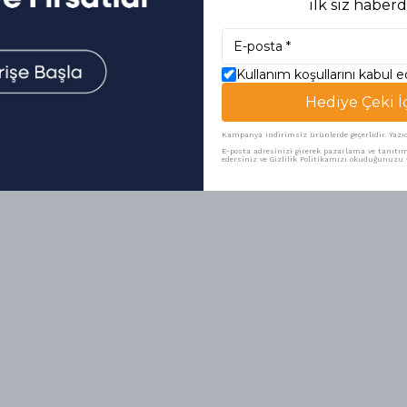
ilk siz haberd
Kullanım koşullarını kabul 
Hediye Çeki İ
Kampanya indirimsiz ürünlerde geçerlidir. Yazıcı 
E-posta adresinizi girerek pazarlama ve tanıtım 
edersiniz ve Gizlilik Politikamızı okuduğunuzu v