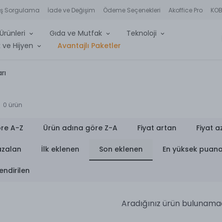
iş Sorgulama
İade ve Değişim
Ödeme Seçenekleri
Akoffice Pro
KOBİ
Ürünleri
Gıda ve Mutfak
Teknoloji
 ve Hijyen
Avantajlı Paketler
rı
0
ürün
re A-Z
Ürün adına göre Z-A
Fiyat artan
Fiyat a
azalan
İlk eklenen
Son eklenen
En yüksek puan
endirilen
Aradığınız ürün bulunama