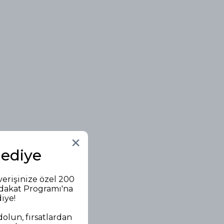
Hediye
verişinize özel 200
adakat Programı'na
diye!
olun, fırsatlardan