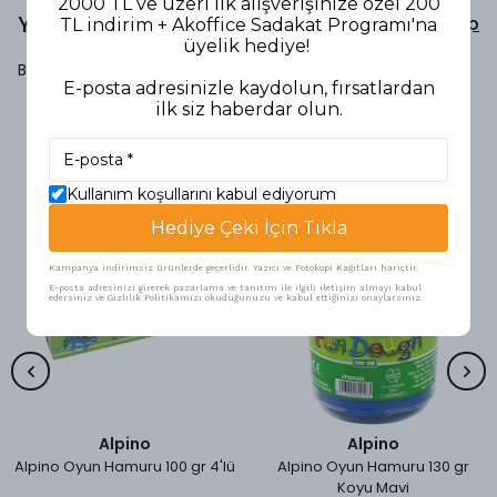
2000 TL ve üzeri ilk alışverişinize özel 200
Yorumlar
Yorum Yap
TL indirim + Akoffice Sadakat Programı'na
üyelik hediye!
Bu ürün için henüz yorum yapılmamış.
E-posta adresinizle kaydolun, fırsatlardan
ilk siz haberdar olun.
Benzer Ürünler
Kullanım koşullarını kabul ediyorum
Hediye Çeki İçin Tıkla
Kampanya indirimsiz ürünlerde geçerlidir. Yazıcı ve Fotokopi Kağıtları hariçtir.
E-posta adresinizi girerek pazarlama ve tanıtım ile ilgili iletişim almayı kabul
edersiniz ve Gizlilik Politikamızı okuduğunuzu ve kabul ettiğinizi onaylarsınız.
Alpino
Alpino
Alpino Oyun Hamuru 100 gr 4'lü
Alpino Oyun Hamuru 130 gr
Koyu Mavi