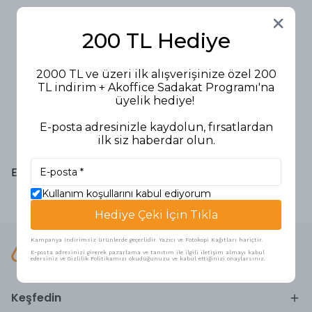
200 TL Hediye
2000 TL ve üzeri ilk alışverişinize özel 200
TL indirim + Akoffice Sadakat Programı'na
üyelik hediye!
E-posta adresinizle kaydolun, fırsatlardan
ilk siz haberdar olun.
1
Evcilik ve Oyuncak Mutfak Seti
Kullanım koşullarını kabul ediyorum
Hediye Çeki İçin Tıkla
Kampanya indirimsiz ürünlerde geçerlidir. Yazıcı ve Fotokopi Kağıtları hariçtir.
E-posta adresinizi girerek pazarlama ve tanıtım ile ilgili iletişim almayı kabul
edersiniz ve Gizlilik Politikamızı okuduğunuzu ve kabul ettiğinizi onaylarsınız.
Keşfedin