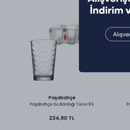
Paşabahçe
lı
Paşabahçe Su Bardağı Toros 6'lı
P
234,90 TL