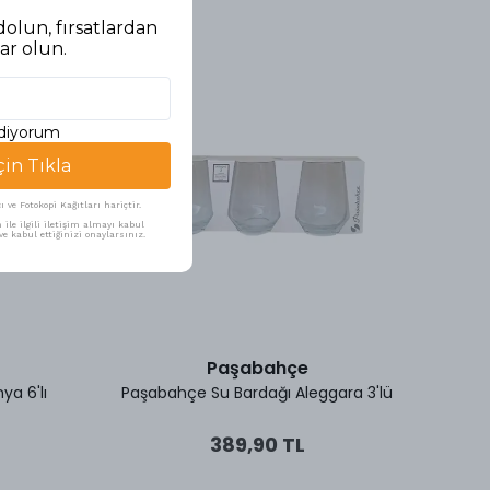
olun, fırsatlardan
ar olun.
ediyorum
çin Tıkla
ve Fotokopi Kağıtları hariçtir.
ile ilgili iletişim almayı kabul
e kabul ettiğinizi onaylarsınız.
Paşabahçe
ya 6'lı
Paşabahçe Su Bardağı Aleggara 3'lü
389,90 TL