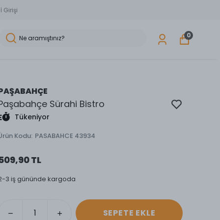
 Girişi
0
PAŞABAHÇE
Paşabahçe Sürahi Bistro
Tükeniyor
Ürün Kodu
:
PASABAHCE 43934
509,90 TL
2-3 iş gününde kargoda
SEPETE EKLE