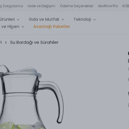
iş Sorgulama
İade ve Değişim
Ödeme Seçenekleri
Akoffice Pro
KOBİ
Ürünleri
Gıda ve Mutfak
Teknoloji
 ve Hijyen
Avantajlı Paketler
i
Su Bardağı ve Sürahiler