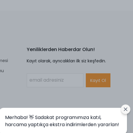
Yeniliklerden Haberdar Olun!
mesi
Kayıt olarak, ayrıcalıkları ilk siz keşfedin.
mu
Kayıt Ol
Merhaba! 👋 Sadakat programımıza katıl,
harcama yaptıkça ekstra indirimlerden yararlan!