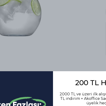
200 TL 
2000 TL ve üzeri ilk alış
TL indirim + Akoffice S
üyelik he