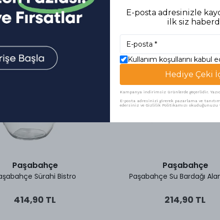
Benzer Ürünler
E-posta adresinizle kayd
ilk siz haberd
Kullanım koşullarını kabul 
Hediye Çeki İ
Kampanya indirimsiz ürünlerde geçerlidir. Yazıcı 
E-posta adresinizi girerek pazarlama ve tanıtım 
edersiniz ve Gizlilik Politikamızı okuduğunuzu v
Paşabahçe
Paşabahçe
aşabahçe Sürahi Bistro
Paşabahçe Su Bardağı Alan
414,90 TL
214,90 TL