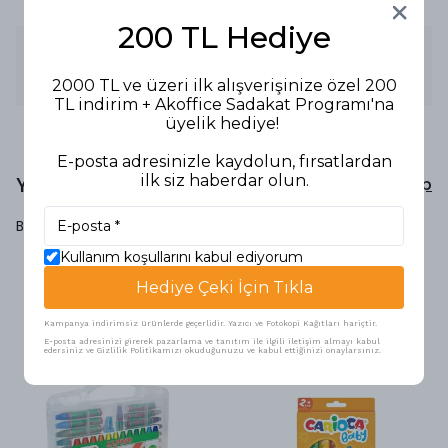
200 TL Hediye
Ürün Açıklaması
PASTEL BOYA 12 RENK ADEL
2000 TL ve üzeri ilk alışverişinize özel 200
TL indirim + Akoffice Sadakat Programı'na
üyelik hediye!
E-posta adresinizle kaydolun, fırsatlardan
ilk siz haberdar olun.
Yorumlar
Yorum Yap
Bu ürün için henüz yorum yapılmamış.
Kullanım koşullarını kabul ediyorum
Hediye Çeki İçin Tıkla
Benzer Ürünler
Kampanya indirimsiz ürünlerde geçerlidir. Yazıcı ve Fotokopi Kağıtları hariçtir.
E-posta adresinizi girerek pazarlama ve tanıtım ile ilgili iletişim almayı kabul
edersiniz ve Gizlilik Politikamızı okuduğunuzu ve kabul ettiğinizi onaylarsınız.