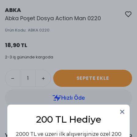
ABKA
Abka Poşet Dosya Action Man 0220
Ürün Kodu
:
ABKA 0220
18,90 TL
2-3 iş gününde kargoda
SEPETE EKLE
200 TL Hediye
2000 TL ve üzeri ilk alışverişinize özel 200
Yorumlar
Yorum Yap