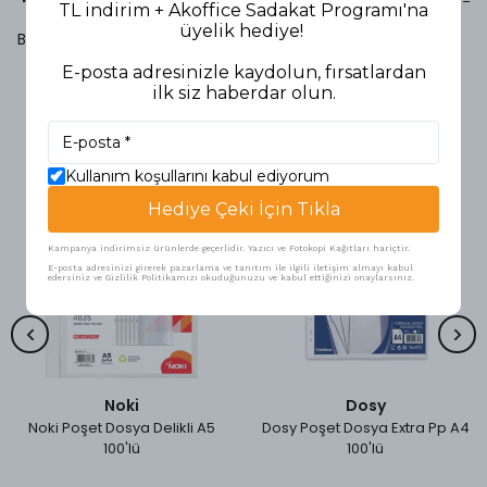
TL indirim + Akoffice Sadakat Programı'na
üyelik hediye!
Bu ürün için henüz yorum yapılmamış.
E-posta adresinizle kaydolun, fırsatlardan
ilk siz haberdar olun.
Benzer Ürünler
Kullanım koşullarını kabul ediyorum
Hediye Çeki İçin Tıkla
Kampanya indirimsiz ürünlerde geçerlidir. Yazıcı ve Fotokopi Kağıtları hariçtir.
E-posta adresinizi girerek pazarlama ve tanıtım ile ilgili iletişim almayı kabul
edersiniz ve Gizlilik Politikamızı okuduğunuzu ve kabul ettiğinizi onaylarsınız.
Noki
Dosy
Noki Poşet Dosya Delikli A5
Dosy Poşet Dosya Extra Pp A4
100'lü
100'lü