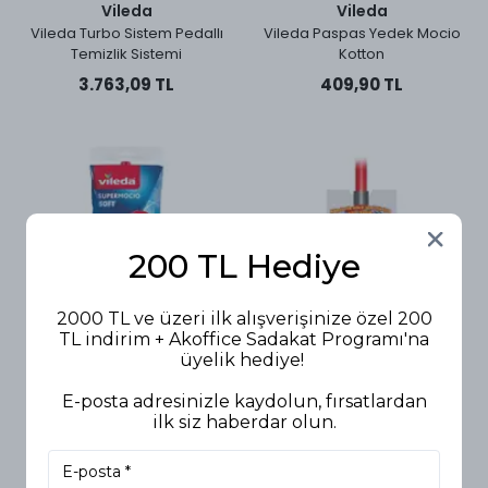
Vileda
Vileda
Vileda Turbo Sistem Pedallı
Vileda Paspas Yedek Mocio
Temizlik Sistemi
Kotton
3.763,09 TL
409,90 TL
200 TL Hediye
2000 TL ve üzeri ilk alışverişinize özel 200
TL indirim + Akoffice Sadakat Programı'na
üyelik hediye!
Vileda
Vileda
Vileda Paspas Yedek Süper
Vileda Paspas Saplı
E-posta adresinizle kaydolun, fırsatlardan
Soft Klasik Sarı
ilk siz haberdar olun.
539,90 TL
244,90 TL