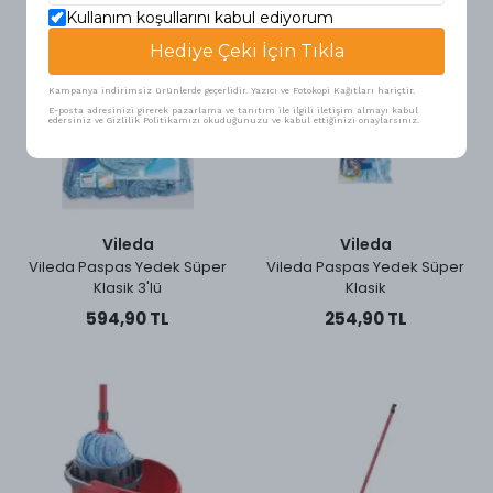
Kullanım koşullarını kabul ediyorum
Hediye Çeki İçin Tıkla
Kampanya indirimsiz ürünlerde geçerlidir. Yazıcı ve Fotokopi Kağıtları hariçtir.
E-posta adresinizi girerek pazarlama ve tanıtım ile ilgili iletişim almayı kabul
edersiniz ve Gizlilik Politikamızı okuduğunuzu ve kabul ettiğinizi onaylarsınız.
Vileda
Vileda
Vileda Paspas Yedek Süper
Vileda Paspas Yedek Süper
Klasik 3'lü
Klasik
594,90 TL
254,90 TL