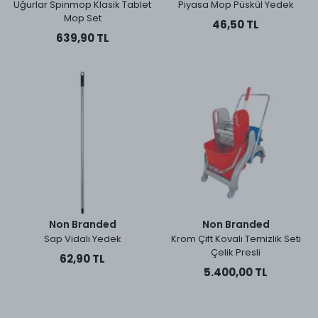
Uğurlar Spinmop Klasik Tablet
Piyasa Mop Püskül Yedek
Mop Set
46,50 TL
639,90 TL
Non Branded
Non Branded
Sap Vidalı Yedek
Krom Çift Kovalı Temizlik Seti
Çelik Presli
62,90 TL
5.400,00 TL