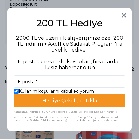
Kapasite: 10 lt
Kapak: Kapaklı
Özellikler:
- 10 lt kapasite, orta boy alanlarda kullanıma uygundur.
200 TL Hediye
- Kapaklı tasarımı sayesinde suyun dökülmesini engeller
ve kolay taşınır.
Kullanım Alanları: Temizlik, su taşıma ve ofislerde, evlerde
kullanım için idealdir.
2000 TL ve üzeri ilk alışverişinize özel 200
TL indirim + Akoffice Sadakat Programı'na
üyelik hediye!
E-posta adresinizle kaydolun, fırsatlardan
Yorumlar
ilk siz haberdar olun.
Yorum Yap
Bu ürün için henüz yorum yapılmamış.
Kullanım koşullarını kabul ediyorum
Hediye Çeki İçin Tıkla
Benzer Ürünler
Kampanya indirimsiz ürünlerde geçerlidir. Yazıcı ve Fotokopi Kağıtları hariçtir.
E-posta adresinizi girerek pazarlama ve tanıtım ile ilgili iletişim almayı kabul
edersiniz ve Gizlilik Politikamızı okuduğunuzu ve kabul ettiğinizi onaylarsınız.