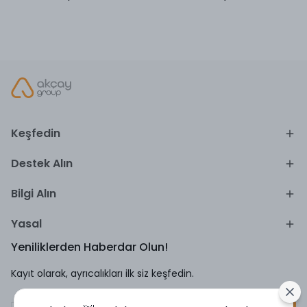
Keşfedin
Destek Alın
Bilgi Alın
Yasal
Yeniliklerden Haberdar Olun!
Kayıt olarak, ayrıcalıkları ilk siz keşfedin.