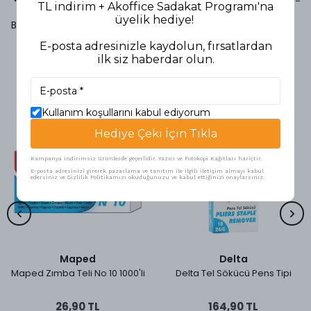
TL indirim + Akoffice Sadakat Programı'na
üyelik hediye!
Bu ürün için henüz yorum yapılmamış.
E-posta adresinizle kaydolun, fırsatlardan
ilk siz haberdar olun.
Benzer Ürünler
Kullanım koşullarını kabul ediyorum
Hediye Çeki İçin Tıkla
Kampanya indirimsiz ürünlerde geçerlidir. Yazıcı ve Fotokopi Kağıtları hariçtir.
E-posta adresinizi girerek pazarlama ve tanıtım ile ilgili iletişim almayı kabul
edersiniz ve Gizlilik Politikamızı okuduğunuzu ve kabul ettiğinizi onaylarsınız.
Maped
Delta
Maped Zımba Teli No 10 1000'li
Delta Tel Sökücü Pens Tipi
26,90 TL
164,90 TL