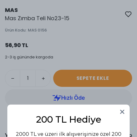
MAS
Mas Zımba Teli No23-15
Ürün Kodu
:
MAS 0156
56,90 TL
2-3 iş gününde kargoda
SEPETE EKLE
200 TL Hediye
2000 TL ve üzeri ilk alışverişinize özel 200
Yorumlar
Yorum Yap