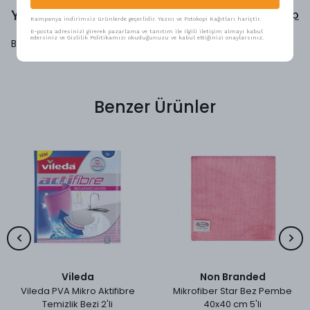
Yorumlar
Yorum Yap
Kampanya indirimsiz ürünlerde geçerlidir. Yazıcı ve Fotokopi Kağıtları hariçtir.
E-posta adresinizi girerek pazarlama ve tanıtım ile ilgili iletişim almayı kabul
edersiniz ve Gizlilik Politikamızı okuduğunuzu ve kabul ettiğinizi onaylarsınız.
Bu ürün için henüz yorum yapılmamış.
Benzer Ürünler
Vileda
Non Branded
Vileda PVA Mikro Aktifibre
Mikrofiber Star Bez Pembe
Temizlik Bezi 2'li
40x40 cm 5'li