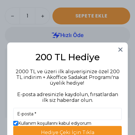
SEPETE EKLE
200 TL Hediye
Ürün Açıklaması
Ürün Tipi: Yer Pedi
Renk: Kırmızı
2000 TL ve üzeri ilk alışverişinize özel 200
Boyut: 43 cm
TL indirim + Akoffice Sadakat Programı'na
üyelik hediye!
Özellikler:
-Sprey cilalama için özel olarak tasarlanmıştır.
-Hafif temizleme ve parlatma işlemleri için uygundur.
E-posta adresinizle kaydolun, fırsatlardan
-Çatlak izlerini temizler ve zemin görünümünü iyileştirir.
ilk siz haberdar olun.
-Otomatik zemin makinelerinde kullanılabilir.
Kullanım Alanları: Hafif temizlik ve cilalama işlemleri.
Kullanım koşullarını kabul ediyorum
Hediye Çeki İçin Tıkla