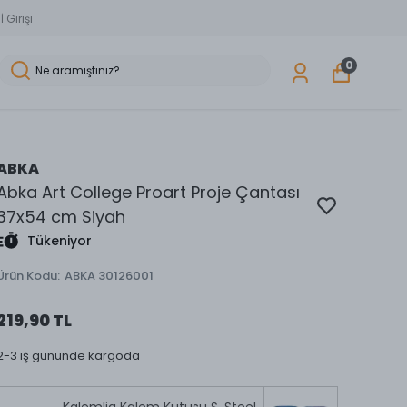
 Girişi
0
ABKA
Abka Art College Proart Proje Çantası
37x54 cm Siyah
Tükeniyor
Ürün Kodu
:
ABKA 30126001
219,90 TL
2-3 iş gününde kargoda