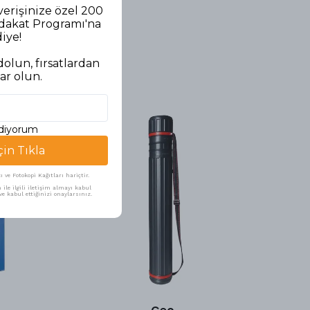
verişinize özel 200
adakat Programı'na
diye!
olun, fırsatlardan
ar olun.
ediyorum
çin Tıkla
ve Fotokopi Kağıtları hariçtir.
ile ilgili iletişim almayı kabul
e kabul ettiğinizi onaylarsınız.