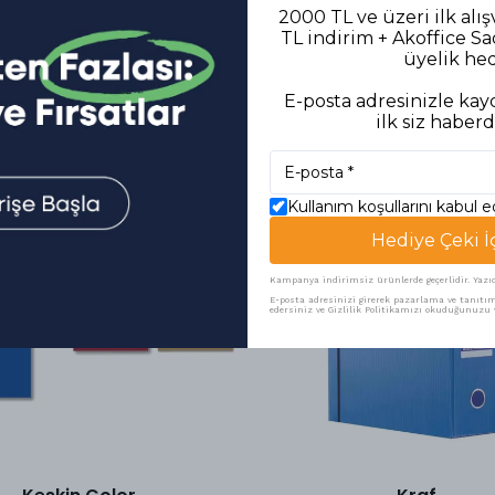
2000 TL ve üzeri ilk alış
TL indirim + Akoffice S
üyelik he
E-posta adresinizle kayd
ilk siz haberd
Benzer Ürünler
Kullanım koşullarını kabul 
Hediye Çeki İ
Kampanya indirimsiz ürünlerde geçerlidir. Yazıcı 
E-posta adresinizi girerek pazarlama ve tanıtım 
edersiniz ve Gizlilik Politikamızı okuduğunuzu v