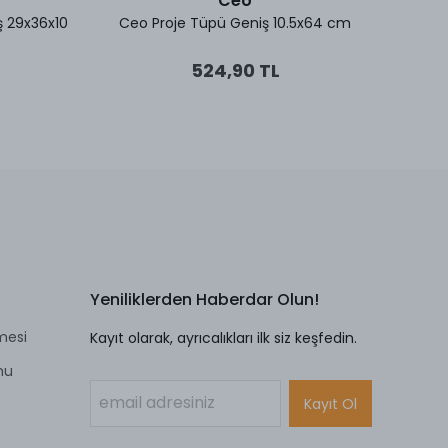
Ceo
ş 29x36x10
Ceo Proje Tüpü Geniş 10.5x64 cm
Fana
524,90 TL
Yeniliklerden Haberdar Olun!
mesi
Kayıt olarak, ayrıcalıkları ilk siz keşfedin.
mu
Kayıt Ol