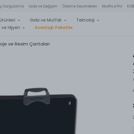
iş Sorgulama
İade ve Değişim
Ödeme Seçenekleri
Akoffice Pro
KOBİ
Ürünleri
Gıda ve Mutfak
Teknoloji
 ve Hijyen
Avantajlı Paketler
roje ve Resim Çantaları