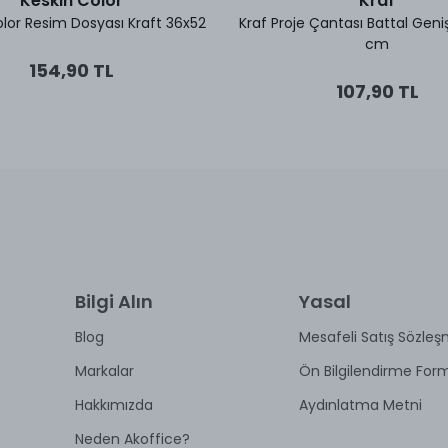
Keskin Color
Kraf
olor Resim Dosyası Kraft 36x52
Kraf Proje Çantası Battal Geni
cm
154,90 TL
107,90 TL
Bilgi Alın
Yasal
Blog
Mesafeli Satış Sözleş
Markalar
Ön Bilgilendirme For
Hakkımızda
Aydınlatma Metni
Neden Akoffice?