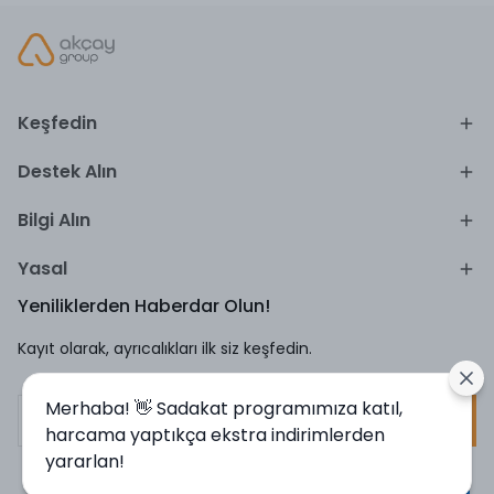
Keşfedin
Destek Alın
Bilgi Alın
Yasal
Yeniliklerden Haberdar Olun!
Kayıt olarak, ayrıcalıkları ilk siz keşfedin.
Merhaba! 👋 Sadakat programımıza katıl,
Kayıt Ol
harcama yaptıkça ekstra indirimlerden
yararlan!