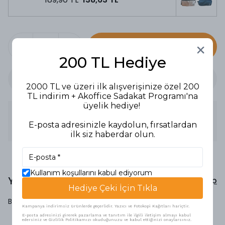
SEPETE EKLE
200 TL Hediye
2000 TL ve üzeri ilk alışverişinize özel 200
TL indirim + Akoffice Sadakat Programı'na
üyelik hediye!
Ürün Açıklaması
E-posta adresinizle kaydolun, fırsatlardan
KALEM ÇANTASI S. STEEL DOUBLE
ilk siz haberdar olun.
Kullanım koşullarını kabul ediyorum
Yorumlar
Yorum Yap
Hediye Çeki İçin Tıkla
Bu ürün için henüz yorum yapılmamış.
Kampanya indirimsiz ürünlerde geçerlidir. Yazıcı ve Fotokopi Kağıtları hariçtir.
E-posta adresinizi girerek pazarlama ve tanıtım ile ilgili iletişim almayı kabul
edersiniz ve Gizlilik Politikamızı okuduğunuzu ve kabul ettiğinizi onaylarsınız.