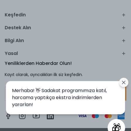
Keşfedin
Destek Alın
Bilgi Alın
Yasal
Yeniliklerden Haberdar Olun!
Kayıt olarak, ayrıcalıkları ilk siz keşfedin.
Merhaba! 👋 Sadakat programımıza katıl,
Kayıt Ol
harcama yaptıkça ekstra indirimlerden
yararlan!
🎁