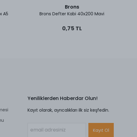
Brons
ı A5
Brons Defter Kabi 40x200 Mavi
Noki De
0,75 TL
Yeniliklerden Haberdar Olun!
mesi
Kayıt olarak, ayrıcalıkları ilk siz keşfedin.
mu
Kayıt Ol