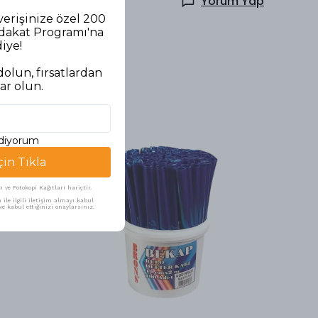
Yorum Yap
verişinize özel 200
adakat Programı'na
diye!
olun, fırsatlardan
ar olun.
ediyorum
çin Tıkla
ve Fotokopi Kağıtları hariçtir.
ile ilgili iletişim almayı kabul
e kabul ettiğinizi onaylarsınız.