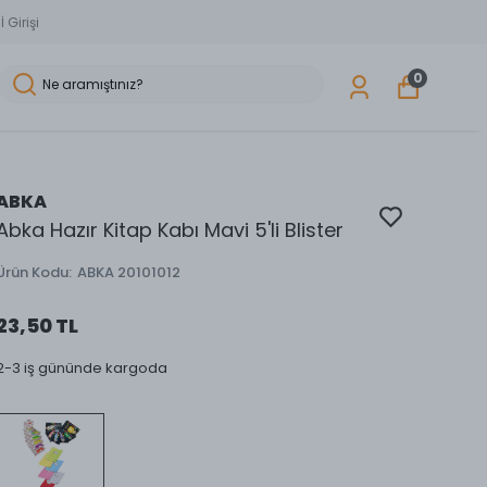
 Girişi
0
ABKA
Abka Hazır Kitap Kabı Mavi 5'li Blister
Ürün Kodu
:
ABKA 20101012
23,50 TL
2-3 iş gününde kargoda