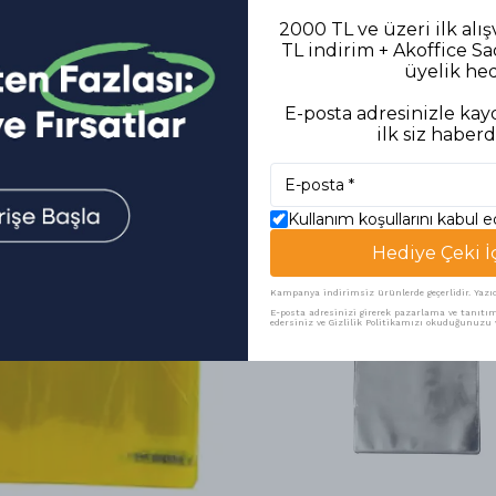
2000 TL ve üzeri ilk alış
TL indirim + Akoffice S
üyelik he
E-posta adresinizle kayd
ilk siz haberd
Benzer Ürünler
Kullanım koşullarını kabul 
Hediye Çeki İ
Kampanya indirimsiz ürünlerde geçerlidir. Yazıcı 
E-posta adresinizi girerek pazarlama ve tanıtım 
edersiniz ve Gizlilik Politikamızı okuduğunuzu v