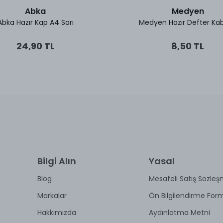
Abka
Medyen
Abka Hazır Kap A4 Sarı
Medyen Hazır Defter Kab
24,90 TL
8,50 TL
Bilgi Alın
Yasal
Blog
Mesafeli Satış Sözleş
Markalar
Ön Bilgilendirme For
Hakkımızda
Aydınlatma Metni