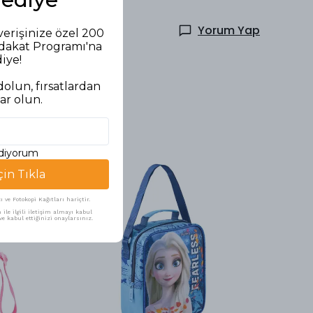
Yorum Yap
verişinize özel 200
adakat Programı'na
diye!
olun, fırsatlardan
ar olun.
ediyorum
çin Tıkla
ve Fotokopi Kağıtları hariçtir.
ile ilgili iletişim almayı kabul
e kabul ettiğinizi onaylarsınız.