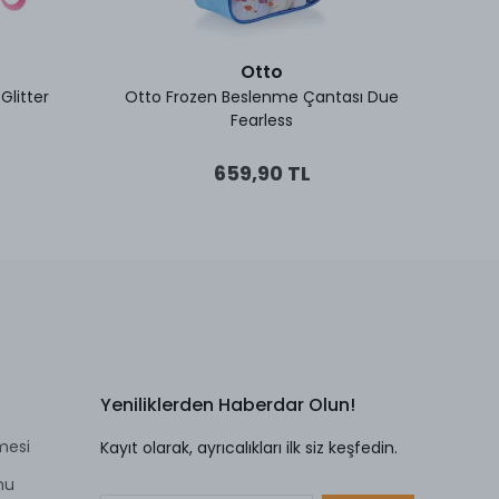
Otto
litter
Otto Frozen Beslenme Çantası Due
Adel B
Fearless
659,90 TL
Yeniliklerden Haberdar Olun!
mesi
Kayıt olarak, ayrıcalıkları ilk siz keşfedin.
mu