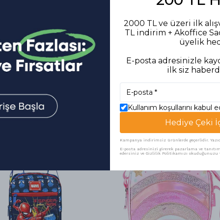
2000 TL ve üzeri ilk alış
TL indirim + Akoffice S
üyelik he
E-posta adresinizle kayd
ilk siz haberd
Benzer Ürünler
Kullanım koşullarını kabul 
Hediye Çeki İ
Kampanya indirimsiz ürünlerde geçerlidir. Yazıcı 
E-posta adresinizi girerek pazarlama ve tanıtım 
edersiniz ve Gizlilik Politikamızı okuduğunuzu v