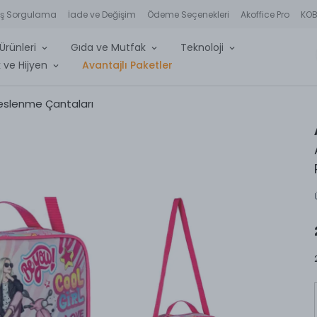
iş Sorgulama
İade ve Değişim
Ödeme Seçenekleri
Akoffice Pro
KOBİ
Ürünleri
Gıda ve Mutfak
Teknoloji
 ve Hijyen
Avantajlı Paketler
eslenme Çantaları