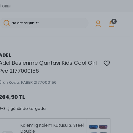
 Girişi
0
ADEL
Adel Beslenme Çantası Kids Cool Girl
Pvc 2177000156
Ürün Kodu
:
FABER 2177000156
264,90 TL
2-3 iş gününde kargoda
Kalemlig Kalem Kutusu S. Steel
Double