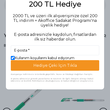
200 TL Hediye
2000 TL ve üzeri ilk alışverişinize özel 200
TL indirim + Akoffice Sadakat Programı'na
üyelik hediye!
Yorumlar
E-posta adresinizle kaydolun, fırsatlardan
Yorum Yap
ilk siz haberdar olun.
Bu ürün için henüz yorum yapılmamış.
Kullanım koşullarını kabul ediyorum
Hediye Çeki İçin Tıkla
Benzer Ürünler
Kampanya indirimsiz ürünlerde geçerlidir. Yazıcı ve Fotokopi Kağıtları hariçtir.
E-posta adresinizi girerek pazarlama ve tanıtım ile ilgili iletişim almayı kabul
edersiniz ve Gizlilik Politikamızı okuduğunuzu ve kabul ettiğinizi onaylarsınız.