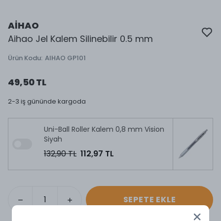
AİHAO
Aihao Jel Kalem Silinebilir 0.5 mm
Ürün Kodu
:
AIHAO GP101
49,50 TL
2-3 iş gününde kargoda
Uni-Ball Roller Kalem 0,8 mm Vision
Siyah
132,90 TL
112,97 TL
SEPETE EKLE