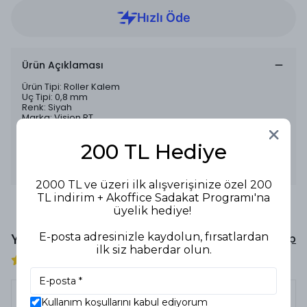
Ürün Açıklaması
Ürün Tipi: Roller Kalem
Uç Tipi: 0,8 mm
Renk: Siyah
Marka: Vision RT
Özellikler:
- Siyah mürekkep ile net ve keskin yazılar oluşturur.
200 TL Hediye
- 0,8 mm uç ile pürüzsüz yazım sağlar.
- Dayanıklı yapı ile uzun süreli kullanım sunar.
Kullanım Alanları: Okul, ofis, yazı yazma.
2000 TL ve üzeri ilk alışverişinize özel 200
TL indirim + Akoffice Sadakat Programı'na
üyelik hediye!
Yorumlar
E-posta adresinizle kaydolun, fırsatlardan
Yorum Yap
ilk siz haberdar olun.
1 değerlendirmeye göre
Kullanım koşullarını kabul ediyorum