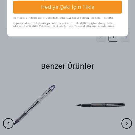
17 Şubat 2026
Hediye Çeki İçin Tıkla
Ebru
P.
Satın Alınmış
Kampanya indirimsiz ürünlerde geçerlidir. Yazıcı ve Fotokopi Kağıtları hariçtir.
E-posta adresinizi girerek pazarlama ve tanıtım ile ilgili iletişim almayı kabul
edersiniz ve Gizlilik Politikamızı okuduğunuzu ve kabul ettiğinizi onaylarsınız.
1
Benzer Ürünler