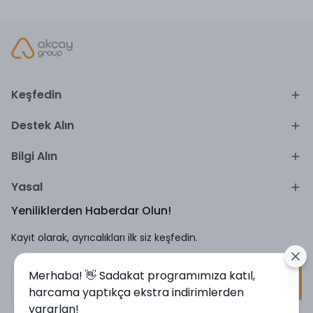
Keşfedin
Destek Alın
Bilgi Alın
Yasal
Yeniliklerden Haberdar Olun!
Kayıt olarak, ayrıcalıkları ilk siz keşfedin.
Merhaba! 👋 Sadakat programımıza katıl,
Kayıt Ol
harcama yaptıkça ekstra indirimlerden
yararlan!