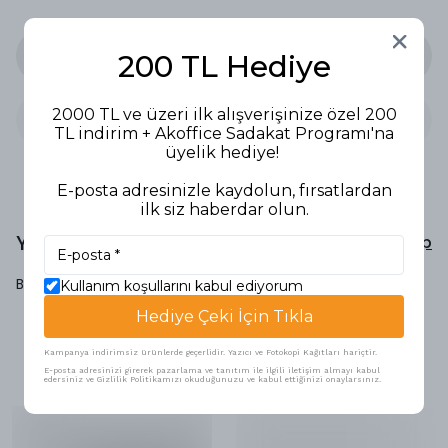
Stoğa Gelince Haber Ver
200 TL Hediye
2000 TL ve üzeri ilk alışverişinize özel 200
TL indirim + Akoffice Sadakat Programı'na
üyelik hediye!
E-posta adresinizle kaydolun, fırsatlardan
ilk siz haberdar olun.
Yorumlar
Yorum Yap
Bu ürün için henüz yorum yapılmamış.
Kullanım koşullarını kabul ediyorum
Hediye Çeki İçin Tıkla
Kampanya indirimsiz ürünlerde geçerlidir. Yazıcı ve Fotokopi Kağıtları hariçtir.
Benzer Ürünler
E-posta adresinizi girerek pazarlama ve tanıtım ile ilgili iletişim almayı kabul
edersiniz ve Gizlilik Politikamızı okuduğunuzu ve kabul ettiğinizi onaylarsınız.