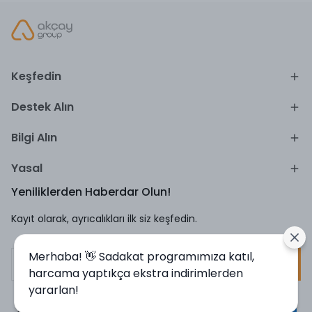
Keşfedin
Destek Alın
Bilgi Alın
Yasal
Yeniliklerden Haberdar Olun!
Kayıt olarak, ayrıcalıkları ilk siz keşfedin.
Merhaba! 👋 Sadakat programımıza katıl,
Kayıt Ol
harcama yaptıkça ekstra indirimlerden
yararlan!