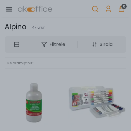
0
Alpino
47
ürün
Filtrele
Sırala