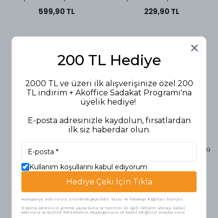
599,90 TL
229,90 TL
200 TL Hediye
2000 TL ve üzeri ilk alışverişinize özel 200
TL indirim + Akoffice Sadakat Programı'na
üyelik hediye!
E-posta adresinizle kaydolun, fırsatlardan
ilk siz haberdar olun.
Alpino
Alpino
Alpino Mum Boya 24'lü
Alpino Oyun Hamuru 100 gr 4'lü
484,90 TL
174,90 TL
Kullanım koşullarını kabul ediyorum
Hediye Çeki İçin Tıkla
Kampanya indirimsiz ürünlerde geçerlidir. Yazıcı ve Fotokopi Kağıtları hariçtir.
E-posta adresinizi girerek pazarlama ve tanıtım ile ilgili iletişim almayı kabul
edersiniz ve Gizlilik Politikamızı okuduğunuzu ve kabul ettiğinizi onaylarsınız.