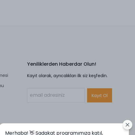
Yeniliklerden Haberdar Olun!
mesi
Kayıt olarak, ayrıcalıkları ilk siz keşfedin.
mu
Kayıt Ol
Merhaba! 👋 Sadakat programımıza katıl,