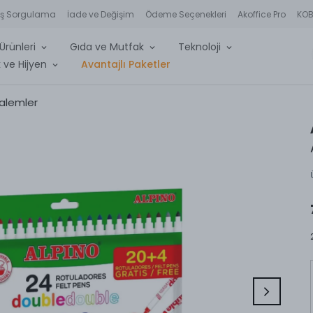
iş Sorgulama
İade ve Değişim
Ödeme Seçenekleri
Akoffice Pro
KOBİ
Ürünleri
Gıda ve Mutfak
Teknoloji
 ve Hijyen
Avantajlı Paketler
Kalemler