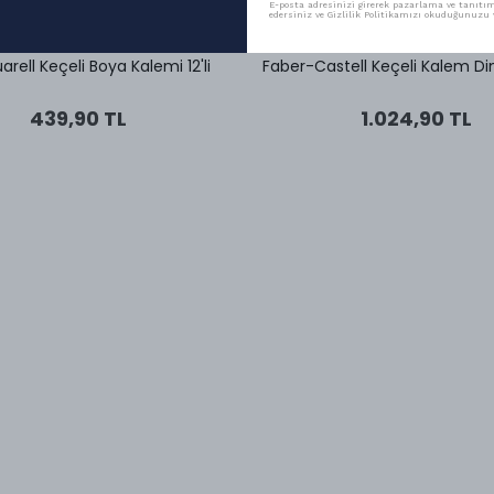
E-posta adresinizi girerek pazarlama ve tanıtım 
edersiniz ve Gizlilik Politikamızı okuduğunuzu v
Art
Faber-Castell
arell Keçeli Boya Kalemi 12'li
Faber-Castell Keçeli Kalem Din
439,90 TL
1.024,90 TL