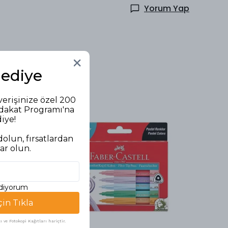
Yorum Yap
Hediye
verişinize özel 200
adakat Programı'na
diye!
olun, fırsatlardan
ar olun.
ediyorum
çin Tıkla
ve Fotokopi Kağıtları hariçtir.