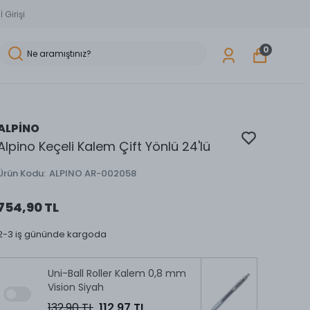
 Girişi
0
ALPİNO
Alpino Keçeli Kalem Çift Yönlü 24'lü
Ürün Kodu
:
ALPINO AR-002058
754,90 TL
2-3 iş gününde kargoda
Uni-Ball Roller Kalem 0,8 mm
Vision Siyah
132,90 TL
112,97 TL