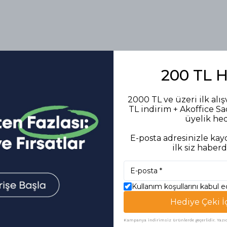
200 TL 
Benzer Ürünler
2000 TL ve üzeri ilk alış
TL indirim + Akoffice S
üyelik he
E-posta adresinizle kayd
ilk siz haberd
Kullanım koşullarını kabul 
Hediye Çeki İ
Kampanya indirimsiz ürünlerde geçerlidir. Yazıcı 