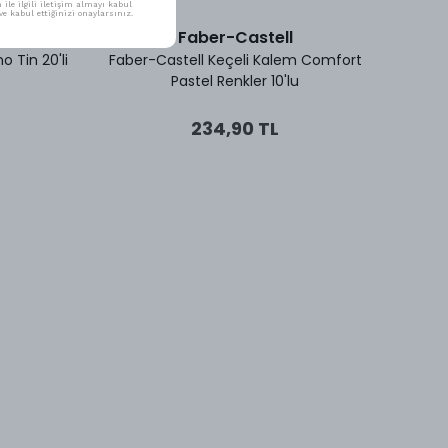
ile ilgili iletişim almayı kabul
e kabul ettiğinizi onaylarsınız.
Faber-Castell
o Tin 20'li
Faber-Castell Keçeli Kalem Comfort
Faber
Pastel Renkler 10'lu
234,90 TL