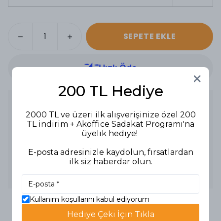
SEPETE EKLE
200 TL Hediye
Ürün Açıklaması
2000 TL ve üzeri ilk alışverişinize özel 200
Ürün Tipi: Keçeli Kalem
TL indirim + Akoffice Sadakat Programı'na
Renk: 6 farklı renk
Adet: 6'lı Paket
üyelik hediye!
Özellikler:
- 6 farklı renkli keçeli kalem seti.
E-posta adresinizle kaydolun, fırsatlardan
- Canlı renkler ve net yazılar sağlar.
ilk siz haberdar olun.
- Dayanıklı uç ve uzun süreli kullanım sunar.
Kullanım Alanları: Okulda, ofiste ve sanat projelerinde
kullanılır.
Kullanım koşullarını kabul ediyorum
Hediye Çeki İçin Tıkla