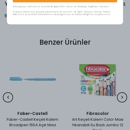
Yorumlar
Yorum Yap
Kampanya indirimsiz ürünlerde geçerlidir. Yazıcı ve Fotokopi Kağıtları hariçtir.
E-posta adresinizi girerek pazarlama ve tanıtım ile ilgili iletişim almayı kabul
Bu ürün için henüz yorum yapılmamış.
edersiniz ve Gizlilik Politikamızı okuduğunuzu ve kabul ettiğinizi onaylarsınız.
Benzer Ürünler
Faber-Castell
Fibracolor
Faber-Castell Keçeli Kalem
Art Keçeli Kalem Color Maxi
Broadpen 1554 Açık Mavi
Yıkanabili Su Bazlı Jumbo 12