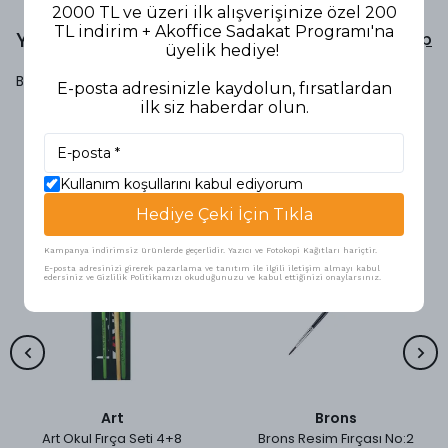
2000 TL ve üzeri ilk alışverişinize özel 200
TL indirim + Akoffice Sadakat Programı'na
Yorumlar
Yorum Yap
üyelik hediye!
Bu ürün için henüz yorum yapılmamış.
E-posta adresinizle kaydolun, fırsatlardan
ilk siz haberdar olun.
Benzer Ürünler
Kullanım koşullarını kabul ediyorum
Hediye Çeki İçin Tıkla
Kampanya indirimsiz ürünlerde geçerlidir. Yazıcı ve Fotokopi Kağıtları hariçtir.
E-posta adresinizi girerek pazarlama ve tanıtım ile ilgili iletişim almayı kabul
edersiniz ve Gizlilik Politikamızı okuduğunuzu ve kabul ettiğinizi onaylarsınız.
Art
Brons
Art Okul Fırça Seti 4+8
Brons Resim Fırçası No:2