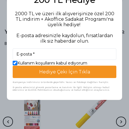
2000 TL ve üzeri ilk alışverişinize özel 200
TL indirim + Akoffice Sadakat Programı'na
üyelik hediye!
Yorumlar
Yorum Yap
E-posta adresinizle kaydolun, fırsatlardan
ilk siz haberdar olun.
Bu ürün için henüz yorum yapılmamış.
Kullanım koşullarını kabul ediyorum
Benzer Ürünler
Hediye Çeki İçin Tıkla
Kampanya indirimsiz ürünlerde geçerlidir. Yazıcı ve Fotokopi Kağıtları hariçtir.
E-posta adresinizi girerek pazarlama ve tanıtım ile ilgili iletişim almayı kabul
edersiniz ve Gizlilik Politikamızı okuduğunuzu ve kabul ettiğinizi onaylarsınız.