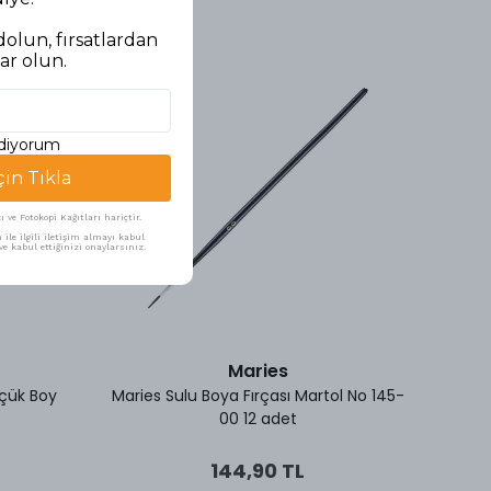
olun, fırsatlardan
ar olun.
ediyorum
çin Tıkla
ve Fotokopi Kağıtları hariçtir.
ile ilgili iletişim almayı kabul
e kabul ettiğinizi onaylarsınız.
Maries
çük Boy
Maries Sulu Boya Fırçası Martol No 145-
Ma
00 12 adet
144,90 TL