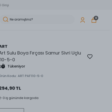
 Girişi
0
ART
Art Sulu Boya Fırçası Samur Sivri Uçlu
110-5-0
Tükeniyor
Ürün Kodu
:
ART PAF110-5-0
294,90 TL
2-3 iş gününde kargoda