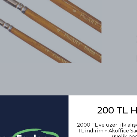
200 TL 
2000 TL ve üzeri ilk alış
TL indirim + Akoffice S
üyelik he