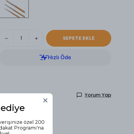
SEPETE EKLE
Yorum Yap
Hediye
verişinize özel 200
adakat Programı'na
diye!