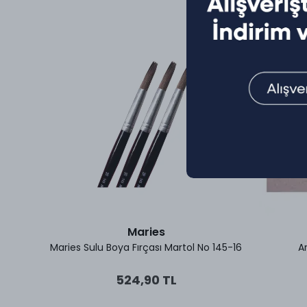
Maries
avi
Maries Sulu Boya Fırçası Martol No 145-16
A
524,90 TL