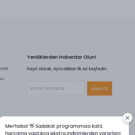
Yeniliklerden Haberdar Olun!
mesi
Kayıt olarak, ayrıcalıkları ilk siz keşfedin.
mu
Kayıt Ol
Merhaba! 👋 Sadakat programımıza katıl,
harcama yaptıkça ekstra indirimlerden yararlan!