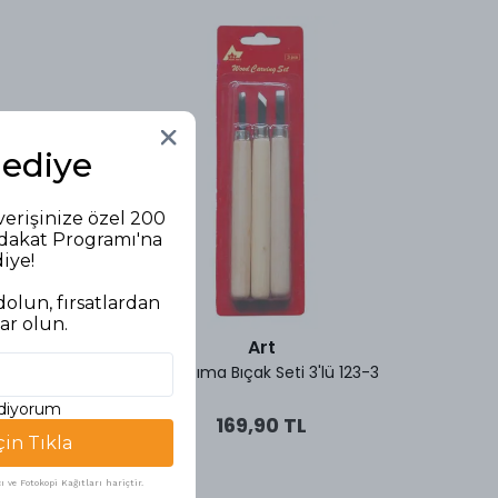
Hediye
verişinize özel 200
adakat Programı'na
diye!
olun, fırsatlardan
ar olun.
Art
i 220 ml
Art Kazıma Bıçak Seti 3'lü 123-3
Maries
ediyorum
169,90 TL
çin Tıkla
ve Fotokopi Kağıtları hariçtir.