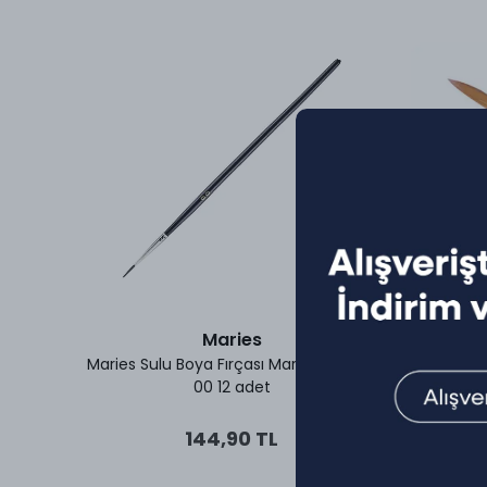
Maries
çlu 110-
Maries Sulu Boya Fırçası Martol No 145-
Art Sulu B
00 12 adet
144,90 TL