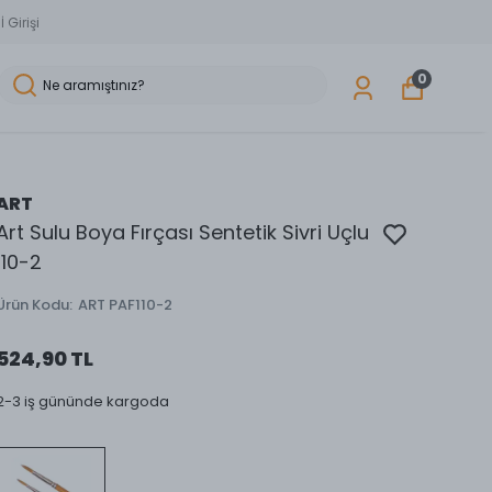
 Girişi
0
ART
Art Sulu Boya Fırçası Sentetik Sivri Uçlu
110-2
Ürün Kodu
:
ART PAF110-2
524,90 TL
2-3 iş gününde kargoda