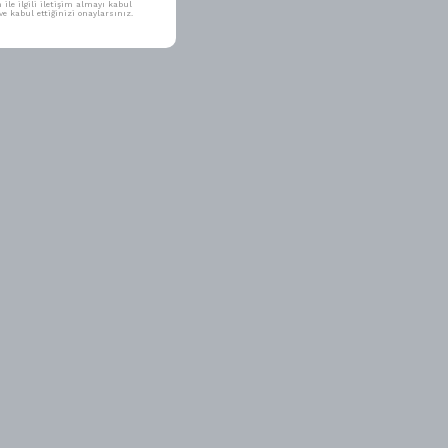
ile ilgili iletişim almayı kabul
e kabul ettiğinizi onaylarsınız.