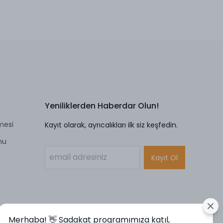
Yeniliklerden Haberdar Olun!
mesi
Kayıt olarak, ayrıcalıkları ilk siz keşfedin.
mu
Kayıt Ol
Merhaba! 👋 Sadakat programımıza katıl,