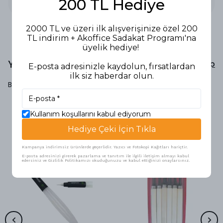
200 TL Hediye
2000 TL ve üzeri ilk alışverişinize özel 200
TL indirim + Akoffice Sadakat Programı'na
üyelik hediye!
Yorumlar
Yorum Yap
E-posta adresinizle kaydolun, fırsatlardan
ilk siz haberdar olun.
Bu ürün için henüz yorum yapılmamış.
Kullanım koşullarını kabul ediyorum
Benzer Ürünler
Hediye Çeki İçin Tıkla
Kampanya indirimsiz ürünlerde geçerlidir. Yazıcı ve Fotokopi Kağıtları hariçtir.
E-posta adresinizi girerek pazarlama ve tanıtım ile ilgili iletişim almayı kabul
edersiniz ve Gizlilik Politikamızı okuduğunuzu ve kabul ettiğinizi onaylarsınız.