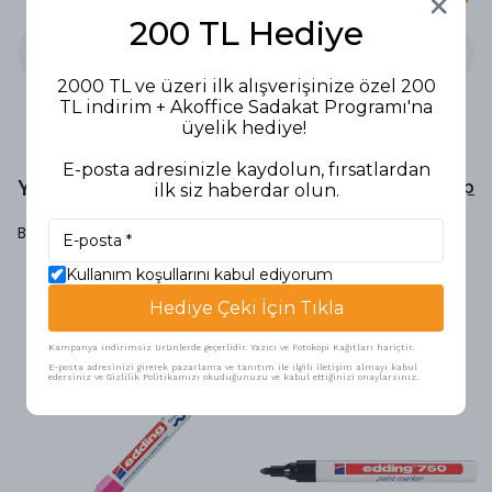
200 TL Hediye
2000 TL ve üzeri ilk alışverişinize özel 200
TL indirim + Akoffice Sadakat Programı'na
üyelik hediye!
E-posta adresinizle kaydolun, fırsatlardan
Yorumlar
Yorum Yap
ilk siz haberdar olun.
Bu ürün için henüz yorum yapılmamış.
Kullanım koşullarını kabul ediyorum
Hediye Çeki İçin Tıkla
Benzer Ürünler
Kampanya indirimsiz ürünlerde geçerlidir. Yazıcı ve Fotokopi Kağıtları hariçtir.
E-posta adresinizi girerek pazarlama ve tanıtım ile ilgili iletişim almayı kabul
edersiniz ve Gizlilik Politikamızı okuduğunuzu ve kabul ettiğinizi onaylarsınız.